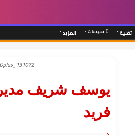
منوعات
تقنية
المزيد
Oplus_131072
يوسف شريف مدير 
فريد